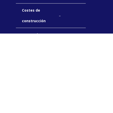
Costes de
–
construcción
Costes de
–
instalaciones
Fases del
5
proyecto
Periodo de
2021-2022
diseño BIM